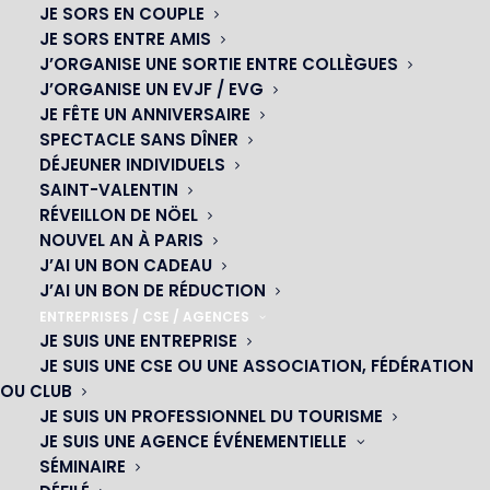
JE SORS EN COUPLE
JE SORS ENTRE AMIS
J’ORGANISE UNE SORTIE ENTRE COLLÈGUES
J’ORGANISE UN EVJF / EVG
JE FÊTE UN ANNIVERSAIRE
SPECTACLE SANS DÎNER
DÉJEUNER INDIVIDUELS
SAINT-VALENTIN
RÉVEILLON DE NÖEL
NOUVEL AN À PARIS
OH! CÉSAR
J’AI UN BON CADEAU
J’AI UN BON DE RÉDUCTION
|
ENTREPRISES / CSE / AGENCES
JE SUIS UNE ENTREPRISE
23 avenue du Maine 75015 PARIS
JE SUIS UNE CSE OU UNE ASSOCIATION, FÉDÉRATION
01 45 44 46 20
OU CLUB
JE SUIS UN PROFESSIONNEL DU TOURISME
JE SUIS UNE AGENCE ÉVÉNEMENTIELLE
NOS CABARETS
SÉMINAIRE