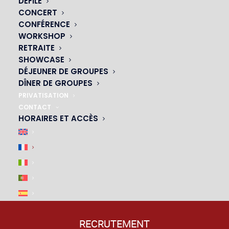
DÉFILÉ
|
CONCERT
CONFÉRENCE
WORKSHOP
RETRAITE
SHOWCASE
DÉJEUNER DE GROUPES
DÎNER DE GROUPES
PRIVATISATION
CONTACT
HORAIRES ET ACCÈS
ACCÈS & PARKING
|
M4, M6, M12, M13
– arrêt Montparnasse-Bienvenue
P
– De la Tour Montparnasse
RECRUTEMENT