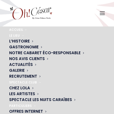
ACCUEIL
LE LIEU
chloe-gardiol-2
L’HISTOIRE
GASTRONOMIE
Accueil
Chloé Gardiol
chloe-gardiol-2
NOTRE CABARET ÉCO-RESPONSABLE
NOS AVIS CLIENTS
ACTUALITÉS
GALERIE
RECRUTEMENT
SPECTACLE CLUB
CHEZ LOLA
LES ARTISTES
SPECTACLE LES NUITS CARAÏBES
PARTICULIERS
OFFRES INTERNET