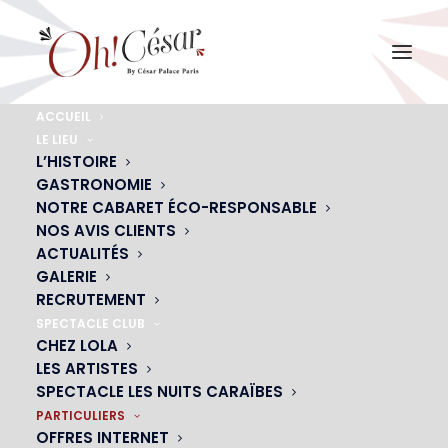
ACCUEIL
LE LIEU
L’HISTOIRE
SOIRÉE DE NOËL
GASTRONOMIE
NOTRE CABARET ÉCO-RESPONSABLE
Venez fêter le réveillon de Noël au Oh !
NOS AVIS CLIENTS
César
ACTUALITÉS
GALERIE
RECRUTEMENT
SPECTACLE CLUB
CHEZ LOLA
LES ARTISTES
SPECTACLE LES NUITS CARAÏBES
PARTICULIERS
OFFRES INTERNET