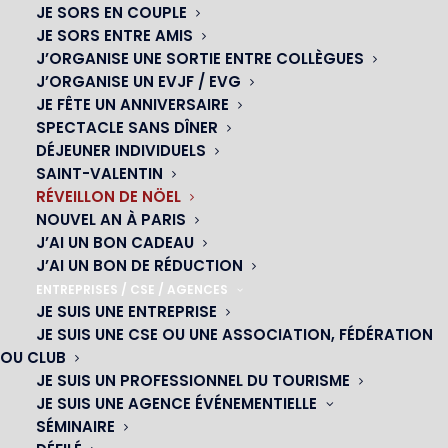
JE SORS EN COUPLE
JE SORS ENTRE AMIS
J’ORGANISE UNE SORTIE ENTRE COLLÈGUES
J’ORGANISE UN EVJF / EVG
JE FÊTE UN ANNIVERSAIRE
SPECTACLE SANS DÎNER
DÉJEUNER INDIVIDUELS
SAINT-VALENTIN
RÉVEILLON DE NÖEL
NOUVEL AN À PARIS
J’AI UN BON CADEAU
J’AI UN BON DE RÉDUCTION
ENTREPRISES / CSE / AGENCES
JE SUIS UNE ENTREPRISE
JE SUIS UNE CSE OU UNE ASSOCIATION, FÉDÉRATION
OU CLUB
JE SUIS UN PROFESSIONNEL DU TOURISME
Menu Réveillon de Noël
JE SUIS UNE AGENCE ÉVÉNEMENTIELLE
SÉMINAIRE
LES FÊTES AVEC OH! CÉSAR