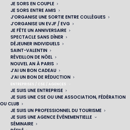
JE SORS EN COUPLE
JE SORS ENTRE AMIS
J’ORGANISE UNE SORTIE ENTRE COLLÈGUES
J’ORGANISE UN EVJF / EVG
JE FÊTE UN ANNIVERSAIRE
SPECTACLE SANS DÎNER
DÉJEUNER INDIVIDUELS
SAINT-VALENTIN
RÉVEILLON DE NÖEL
Des attractions visuelles
NOUVEL AN À PARIS
DES ARTISTES POUR TOUS !
J’AI UN BON CADEAU
J’AI UN BON DE RÉDUCTION
ENTREPRISES / CSE / AGENCES
Laissez-vous surprendre par le talent de nos artistes.
JE SUIS UNE ENTREPRISE
Tous les numéros du music-hall sont là. Des
jongleurs
,
JE SUIS UNE CSE OU UNE ASSOCIATION, FÉDÉRATION
des
danseurs
, une
dompteuse
de cerceaux et bien
OU CLUB
d’autres vous éblouiront de leurs numéros lors de leurs
JE SUIS UN PROFESSIONNEL DU TOURISME
passages sur scène. Un véritable
mélange d’attractions
JE SUIS UNE AGENCE ÉVÉNEMENTIELLE
qui rend ce spectacle à Paris unique en son genre. Aucun
SÉMINAIRE