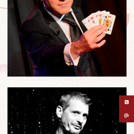
Utiliser mon art comme un moyen d’expression
Magiciens
,
Humoristes
,
Mentalistes