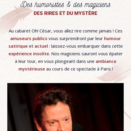
Des humoristes & des magiciens
DES RIRES ET DU MYSTÈRE
Au cabaret Oh! César, vous allez rire comme jamais ! Ces
amuseurs publics
vous surprendront par leur
humour
satirique
et
actuel
: laissez-vous embarquer dans cette
expérience insolite
. Nos magiciens sauront vous épater
à leur tour, en vous plongeant dans une
ambiance
mystérieuse
au cours de ce spectacle à Paris !