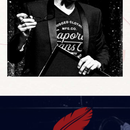
Aussi à l’aise en close up que sur scène, c’est…
Magiciens
,
Humoristes
,
Mentalistes