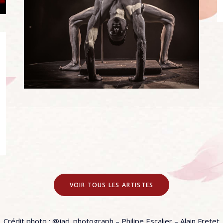
VOIR TOUS LES ARTISTES
Crédit photo : @jad_photograph – Philipe Escalier – Alain Fretet