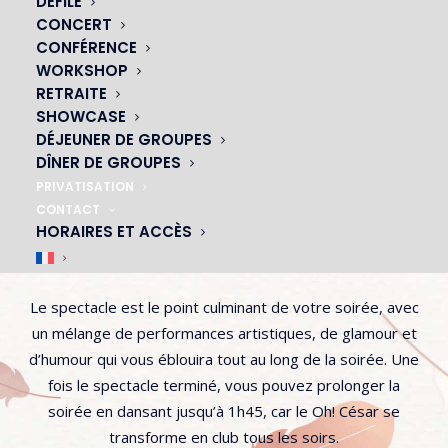
DÉFILÉ
CONCERT
CONFÉRENCE
WORKSHOP
RETRAITE
SHOWCASE
Vous cherchez une soirée mémorable à Paris ? Le Oh!
DÉJEUNER DE GROUPES
César a tout ce qu’il faut pour vous satisfaire ! Notre
DÎNER DE GROUPES
dîner-spectacle est le choix parfait pour une soirée
PRIVATISATION
CONTACT
romantique ou une soirée entre amis. Avec un menu
HORAIRES ET ACCÈS
diversifié et une cuisine savoureuse, vous pouvez choisir
le repas qui convient le mieux à vos goûts.
Le spectacle est le point culminant de votre soirée, avec
un mélange de performances artistiques, de glamour et
d’humour qui vous éblouira tout au long de la soirée. Une
fois le spectacle terminé, vous pouvez prolonger la
soirée en dansant jusqu’à 1h45, car le Oh! César se
transforme en club tous les soirs.