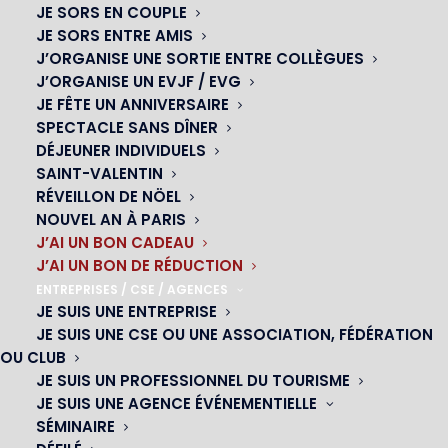
JE SORS EN COUPLE
JE SORS ENTRE AMIS
J’ORGANISE UNE SORTIE ENTRE COLLÈGUES
J’ORGANISE UN EVJF / EVG
JE FÊTE UN ANNIVERSAIRE
SPECTACLE SANS DÎNER
DÉJEUNER INDIVIDUELS
SAINT-VALENTIN
RÉVEILLON DE NÖEL
NOUVEL AN À PARIS
J’AI UN BON CADEAU
J’AI UN BON DE RÉDUCTION
ENTREPRISES / CSE / AGENCES
Votre dîner-spectacle au cabaret
JE SUIS UNE ENTREPRISE
JE SUIS UNE CSE OU UNE ASSOCIATION, FÉDÉRATION
UNE SORTIE ORIGINALE À PARIS
OU CLUB
JE SUIS UN PROFESSIONNEL DU TOURISME
JE SUIS UNE AGENCE ÉVÉNEMENTIELLE
SÉMINAIRE