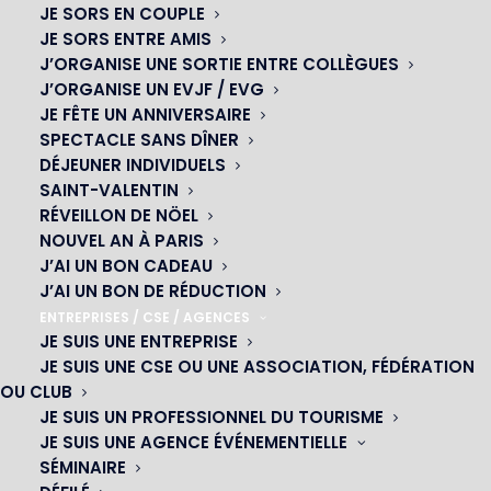
JE SORS EN COUPLE
intervenants dans le cadre de sa réalisation et de son
JE SORS ENTRE AMIS
suivi :
J’ORGANISE UNE SORTIE ENTRE COLLÈGUES
J’ORGANISE UN EVJF / EVG
Propriétaire : GROUPE LAROCHE PERRAULT – SAS – 23,
JE FÊTE UN ANNIVERSAIRE
Avenue du Maine 75015 Paris
SPECTACLE SANS DÎNER
DÉJEUNER INDIVIDUELS
Créateur : Agence Tamento – 69 boulevard des canuts –
SAINT-VALENTIN
69004 Lyon
RÉVEILLON DE NÖEL
NOUVEL AN À PARIS
Responsable publication : Manu Pinto –
J’AI UN BON CADEAU
communication@ohcesarparis.com
J’AI UN BON DE RÉDUCTION
ENTREPRISES / CSE / AGENCES
Le responsable publication est une personne physique ou
JE SUIS UNE ENTREPRISE
une personne morale.
JE SUIS UNE CSE OU UNE ASSOCIATION, FÉDÉRATION
OU CLUB
Webmaster : agence Tamento
JE SUIS UN PROFESSIONNEL DU TOURISME
JE SUIS UNE AGENCE ÉVÉNEMENTIELLE
Hébergeur : OVH 2 rue Kellermann – 59100 Roubaix –
SÉMINAIRE
France