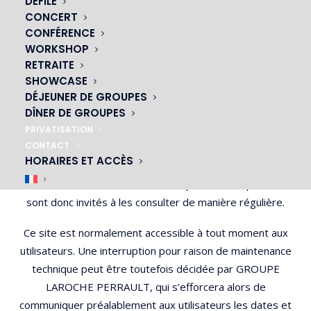
DÉFILÉ
CONCERT
2. CONDITIONS GÉNÉRALES
CONFÉRENCE
WORKSHOP
D’UTILISATION DU SITE ET
RETRAITE
DES SERVICES PROPOSÉS.
SHOWCASE
DÉJEUNER DE GROUPES
L’utilisation du site https://ohcesarparis.com implique
DÎNER DE GROUPES
l’acceptation pleine et entière des conditions générales
PRIVATISATION
CONTACT
d’utilisation ci-après décrites. Ces conditions d’utilisation
HORAIRES ET ACCÈS
sont susceptibles d’être modifiées ou complétées à tout
moment, les utilisateurs du site https://ohcesarparis.com
sont donc invités à les consulter de manière régulière.
Ce site est normalement accessible à tout moment aux
utilisateurs. Une interruption pour raison de maintenance
technique peut être toutefois décidée par GROUPE
LAROCHE PERRAULT, qui s’efforcera alors de
communiquer préalablement aux utilisateurs les dates et