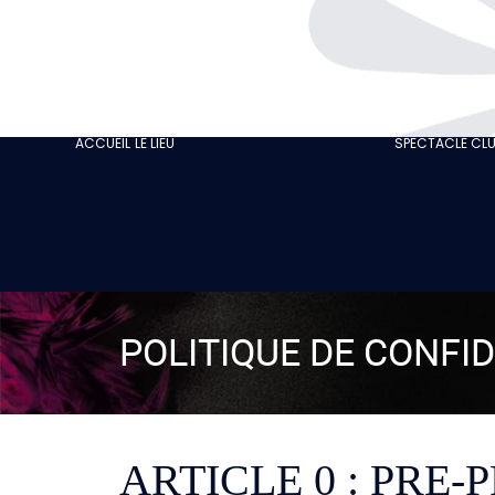
L’HISTOIRE
GASTRONOMIE
NOTRE CABARET
ACCUEIL
LE LIEU
SPECTACLE CL
ÉCO-RESPONSABLE
NOS AVIS CLIENTS
ACTUALITÉS
GALERIE
RECRUTEMENT
POLITIQUE DE CONFID
ARTICLE 0 : PRE