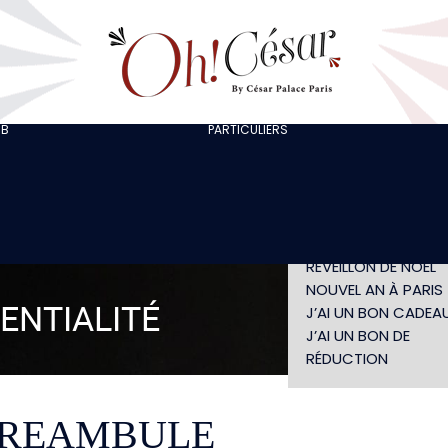
J’ORGANISE UNE
SORTIE ENTRE
COLLÈGUES
J’ORGANISE UN EVJF
EVG
CHEZ LOLA
JE FÊTE UN
UB
PARTICULIERS
LES ARTISTES
ANNIVERSAIRE
SPECTACLE LES NUITS
SPECTACLE SANS
CARAÏBES
DÎNER
DÉJEUNER INDIVIDUE
SAINT-VALENTIN
RÉVEILLON DE NÖEL
NOUVEL AN À PARIS
ENTIALITÉ
J’AI UN BON CADEA
J’AI UN BON DE
RÉDUCTION
-PREAMBULE