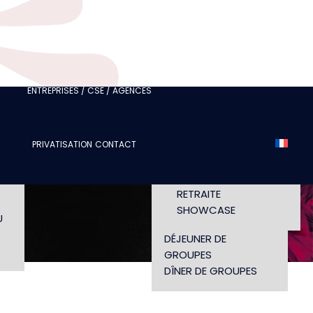
FÉDÉRATION OU CLUB
JE SUIS UN
PROFESSIONNEL DU
TOURISME
 /
JE SUIS UNE AGENCE
ÉVÉNEMENTIELLE
ENTREPRISES / CSE / AGENCES
SÉMINAIRE
DÉFILÉ
PRIVATISATION
CONTACT
CONCERT
LS
HORAIRES ET ACCÈS
CONFÉRENCE
WORKSHOP
RETRAITE
SHOWCASE
U
DÉJEUNER DE
GROUPES
DÎNER DE GROUPES