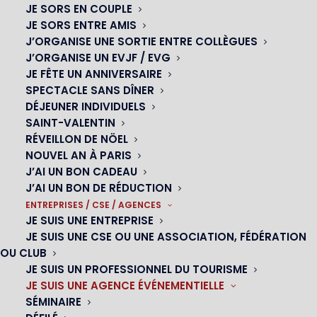
JE SORS EN COUPLE
JE SORS ENTRE AMIS
J’ORGANISE UNE SORTIE ENTRE COLLÈGUES
J’ORGANISE UN EVJF / EVG
2
Profitez d’un espace de 250 m
à Paris
JE FÊTE UN ANNIVERSAIRE
DANS UN DÉCOR INSOLITE ET INATTENDU POUR
SPECTACLE SANS DÎNER
ACCUEILLIR VOS CONFÉRENCES
DÉJEUNER INDIVIDUELS
SAINT-VALENTIN
RÉVEILLON DE NÖEL
NOUVEL AN À PARIS
J’AI UN BON CADEAU
J’AI UN BON DE RÉDUCTION
ORGANISEZ VOS CONFÉRENCES AU OH
ENTREPRISES / CSE / AGENCES
! CÉSAR JUSQU’À 250 PERSONNES ET
JE SUIS UNE ENTREPRISE
BÉNÉFICIEZ DE :
JE SUIS UNE CSE OU UNE ASSOCIATION, FÉDÉRATION
OU CLUB
La modularité de la salle
JE SUIS UN PROFESSIONNEL DU TOURISME
Des équipements techniques de Haute Qualité
JE SUIS UNE AGENCE ÉVÉNEMENTIELLE
De la mise en place de votre choix
SÉMINAIRE
De 250 m² d’espace incluant un espace Lounge et un