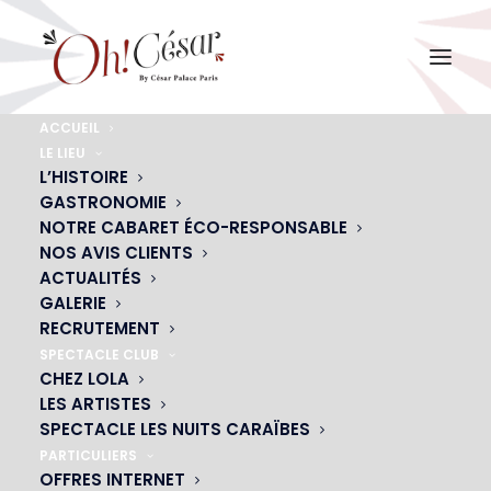
ACCUEIL
LE LIEU
L’HISTOIRE
CONFÉRENCE
GASTRONOMIE
NOTRE CABARET ÉCO-RESPONSABLE
Organisez vos conférences dans un lieu
NOS AVIS CLIENTS
original & unique à Paris
ACTUALITÉS
GALERIE
RECRUTEMENT
SPECTACLE CLUB
CONTACTEZ-NOUS
CHEZ LOLA
LES ARTISTES
SPECTACLE LES NUITS CARAÏBES
PARTICULIERS
OFFRES INTERNET