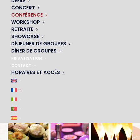
DÉFILÉ
Bar
CONCERT
CONFÉRENCE
De la scène du cabaret
WORKSHOP
Et du savoir-faire de toutes nos équipes
RETRAITE
SHOWCASE
La salle est également équipée de tout le système
DÉJEUNER DE GROUPES
son et lumière dernière génération avec rétro-
DÎNER DE GROUPES
projecteur, grand écran et micros HF, scène, etc.
PRIVATISATION
CONTACT
HORAIRES ET ACCÈS