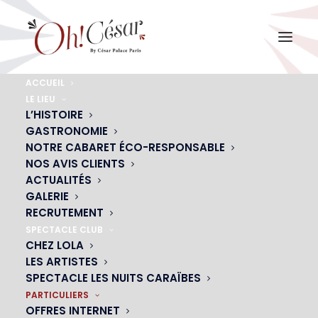
ACCUEIL
LE LIEU
SPECTACLE SANS DÎNER
L’HISTOIRE
Je sors à Paris
GASTRONOMIE
NOTRE CABARET ÉCO-RESPONSABLE
NOS AVIS CLIENTS
ACTUALITÉS
CONTACTEZ-NOUS
GALERIE
RECRUTEMENT
SPECTACLE CLUB
CHEZ LOLA
LES ARTISTES
SPECTACLE LES NUITS CARAÏBES
PARTICULIERS
OFFRES INTERNET