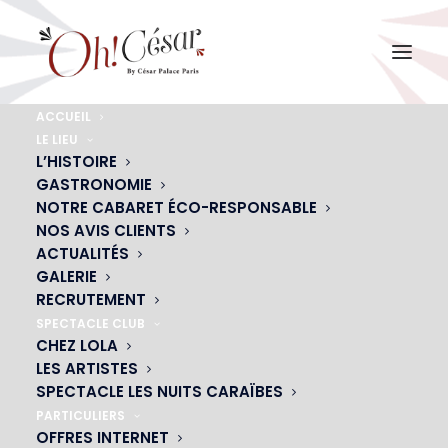
ACCUEIL
LE LIEU
soiree-cabaret-cesar-palace
L’HISTOIRE
GASTRONOMIE
Accueil
Actualités
Comment se passe un spectacle au cabaret Oh ! César ?
NOTRE CABARET ÉCO-RESPONSABLE
soiree-cabaret-cesar-palace
NOS AVIS CLIENTS
ACTUALITÉS
GALERIE
RECRUTEMENT
SPECTACLE CLUB
CHEZ LOLA
LES ARTISTES
SPECTACLE LES NUITS CARAÏBES
PARTICULIERS
OFFRES INTERNET