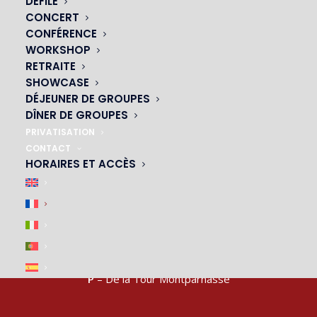
DÉFILÉ
NOS CABARETS
CONCERT
CONFÉRENCE
|
WORKSHOP
RETRAITE
SHOWCASE
DÉJEUNER DE GROUPES
DÎNER DE GROUPES
PRIVATISATION
CONTACT
HORAIRES ET ACCÈS
ACCÈS & PARKING
|
M4, M6, M12, M13
– arrêt Montparnasse-Bienvenue
P
– De la Tour Montparnasse