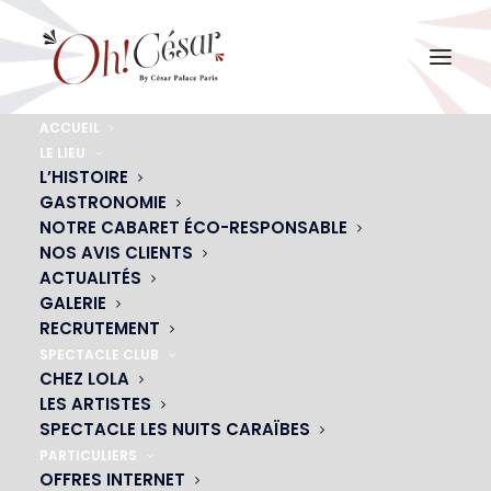
ACCUEIL
LE LIEU
oh-cesar-depart-retraite-repas
L’HISTOIRE
GASTRONOMIE
Accueil
Retraite
oh-cesar-depart-retraite-repas
NOTRE CABARET ÉCO-RESPONSABLE
NOS AVIS CLIENTS
ACTUALITÉS
GALERIE
RECRUTEMENT
SPECTACLE CLUB
CHEZ LOLA
LES ARTISTES
SPECTACLE LES NUITS CARAÏBES
PARTICULIERS
OFFRES INTERNET