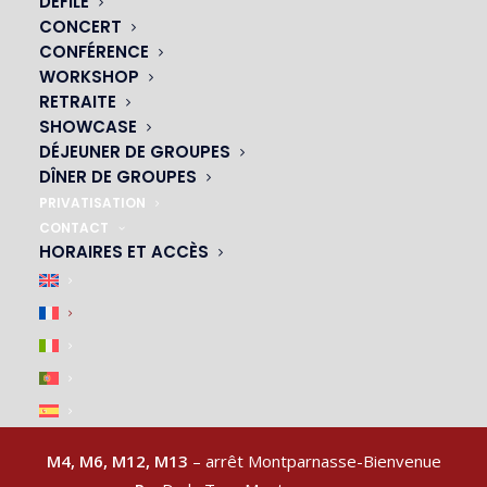
DÉFILÉ
CONCERT
CONFÉRENCE
WORKSHOP
NOS CABARETS
RETRAITE
SHOWCASE
|
DÉJEUNER DE GROUPES
DÎNER DE GROUPES
PRIVATISATION
CONTACT
HORAIRES ET ACCÈS
ACCÈS & PARKING
|
M4, M6, M12, M13
– arrêt Montparnasse-Bienvenue