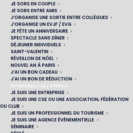
JE SORS EN COUPLE
JE SORS ENTRE AMIS
J’ORGANISE UNE SORTIE ENTRE COLLÈGUES
J’ORGANISE UN EVJF / EVG
JE FÊTE UN ANNIVERSAIRE
SPECTACLE SANS DÎNER
DÉJEUNER INDIVIDUELS
SAINT-VALENTIN
RÉVEILLON DE NÖEL
NOUVEL AN À PARIS
J’AI UN BON CADEAU
J’AI UN BON DE RÉDUCTION
ENTREPRISES / CSE / AGENCES
JE SUIS UNE ENTREPRISE
OH! CÉSAR
JE SUIS UNE CSE OU UNE ASSOCIATION, FÉDÉRATION
OU CLUB
|
JE SUIS UN PROFESSIONNEL DU TOURISME
JE SUIS UNE AGENCE ÉVÉNEMENTIELLE
23 avenue du Maine 75015 PARIS
SÉMINAIRE
01 45 44 46 20