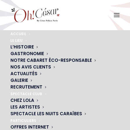
ACCUEIL
LE LIEU
240_F_29701578_ivHBN5w65XesqU4zyKTEWB6VkII
L’HISTOIRE
GASTRONOMIE
Accueil
Actualités
Réservez votre soirée de rêve pour la Saint-Valentin 2019
NOTRE CABARET ÉCO-RESPONSABLE
240_F_29701578_ivHBN5w65XesqU4zyKTEWB6VkIIrWEx4
NOS AVIS CLIENTS
ACTUALITÉS
GALERIE
RECRUTEMENT
SPECTACLE CLUB
CHEZ LOLA
LES ARTISTES
SPECTACLE LES NUITS CARAÏBES
PARTICULIERS
OFFRES INTERNET