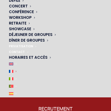
DÉFILÉ
CONCERT
|
CONFÉRENCE
WORKSHOP
RETRAITE
SHOWCASE
DÉJEUNER DE GROUPES
DÎNER DE GROUPES
PRIVATISATION
CONTACT
HORAIRES ET ACCÈS
ACCÈS & PARKING
|
M4, M6, M12, M13
– arrêt Montparnasse-Bienvenue
P
– De la Tour Montparnasse
RECRUTEMENT