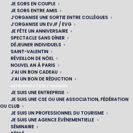
JE SORS EN COUPLE
JE SORS ENTRE AMIS
J’ORGANISE UNE SORTIE ENTRE COLLÈGUES
J’ORGANISE UN EVJF / EVG
JE FÊTE UN ANNIVERSAIRE
SPECTACLE SANS DÎNER
DÉJEUNER INDIVIDUELS
SAINT-VALENTIN
RÉVEILLON DE NÖEL
NOUVEL AN À PARIS
OH! CÉSAR
J’AI UN BON CADEAU
J’AI UN BON DE RÉDUCTION
|
ENTREPRISES / CSE / AGENCES
JE SUIS UNE ENTREPRISE
23 avenue du Maine 75015 PARIS
JE SUIS UNE CSE OU UNE ASSOCIATION, FÉDÉRATION
01 45 44 46 20
OU CLUB
JE SUIS UN PROFESSIONNEL DU TOURISME
JE SUIS UNE AGENCE ÉVÉNEMENTIELLE
NOS CABARETS
SÉMINAIRE