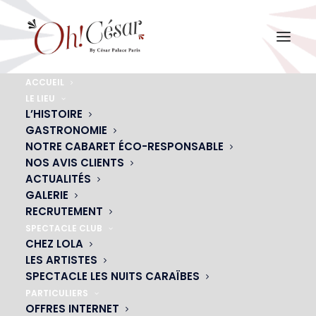
ACCUEIL
LE LIEU
privatisation-cesar-show-culinaire
L’HISTOIRE
GASTRONOMIE
Accueil
Privatisation
privatisation-cesar-show-culinaire
NOTRE CABARET ÉCO-RESPONSABLE
NOS AVIS CLIENTS
ACTUALITÉS
GALERIE
RECRUTEMENT
SPECTACLE CLUB
CHEZ LOLA
LES ARTISTES
SPECTACLE LES NUITS CARAÏBES
PARTICULIERS
OFFRES INTERNET