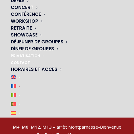
DÉFILÉ
CONCERT
CONFÉRENCE
WORKSHOP
NOS CABARETS
RETRAITE
SHOWCASE
|
DÉJEUNER DE GROUPES
DÎNER DE GROUPES
PRIVATISATION
CONTACT
HORAIRES ET ACCÈS
ACCÈS & PARKING
|
M4, M6, M12, M13
– arrêt Montparnasse-Bienvenue