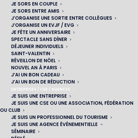
JE SORS EN COUPLE
JE SORS ENTRE AMIS
J’ORGANISE UNE SORTIE ENTRE COLLÈGUES
J’ORGANISE UN EVJF / EVG
JE FÊTE UN ANNIVERSAIRE
SPECTACLE SANS DÎNER
DÉJEUNER INDIVIDUELS
SAINT-VALENTIN
RÉVEILLON DE NÖEL
NOUVEL AN À PARIS
J’AI UN BON CADEAU
J’AI UN BON DE RÉDUCTION
ENTREPRISES / CSE / AGENCES
JE SUIS UNE ENTREPRISE
OH! CÉSAR
JE SUIS UNE CSE OU UNE ASSOCIATION, FÉDÉRATION
OU CLUB
|
JE SUIS UN PROFESSIONNEL DU TOURISME
JE SUIS UNE AGENCE ÉVÉNEMENTIELLE
23 avenue du Maine 75015 PARIS
SÉMINAIRE
01 45 44 46 20