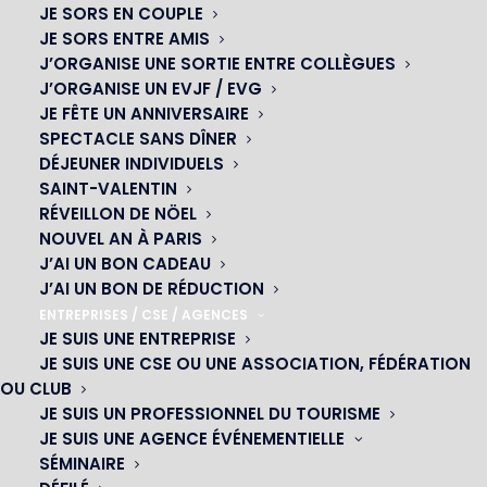
JE SORS EN COUPLE
JE SORS ENTRE AMIS
J’ORGANISE UNE SORTIE ENTRE COLLÈGUES
J’ORGANISE UN EVJF / EVG
JE FÊTE UN ANNIVERSAIRE
SPECTACLE SANS DÎNER
DÉJEUNER INDIVIDUELS
SAINT-VALENTIN
RÉVEILLON DE NÖEL
NOUVEL AN À PARIS
J’AI UN BON CADEAU
J’AI UN BON DE RÉDUCTION
ENTREPRISES / CSE / AGENCES
JE SUIS UNE ENTREPRISE
OH! CÉSAR
JE SUIS UNE CSE OU UNE ASSOCIATION, FÉDÉRATION
OU CLUB
|
JE SUIS UN PROFESSIONNEL DU TOURISME
JE SUIS UNE AGENCE ÉVÉNEMENTIELLE
23 avenue du Maine 75015 PARIS
SÉMINAIRE
01 45 44 46 20