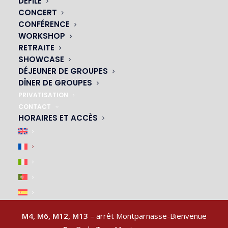
DÉFILÉ
CONCERT
CONFÉRENCE
WORKSHOP
NOS CABARETS
RETRAITE
SHOWCASE
|
DÉJEUNER DE GROUPES
DÎNER DE GROUPES
PRIVATISATION
CONTACT
HORAIRES ET ACCÈS
ACCÈS & PARKING
|
M4, M6, M12, M13
– arrêt Montparnasse-Bienvenue