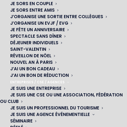
JE SORS EN COUPLE
JE SORS ENTRE AMIS
J’ORGANISE UNE SORTIE ENTRE COLLÈGUES
J’ORGANISE UN EVJF / EVG
JE FÊTE UN ANNIVERSAIRE
SPECTACLE SANS DÎNER
DÉJEUNER INDIVIDUELS
SAINT-VALENTIN
RÉVEILLON DE NÖEL
NOUVEL AN À PARIS
J’AI UN BON CADEAU
J’AI UN BON DE RÉDUCTION
ENTREPRISES / CSE / AGENCES
JE SUIS UNE ENTREPRISE
OH! CÉSAR
JE SUIS UNE CSE OU UNE ASSOCIATION, FÉDÉRATION
OU CLUB
|
JE SUIS UN PROFESSIONNEL DU TOURISME
JE SUIS UNE AGENCE ÉVÉNEMENTIELLE
23 avenue du Maine 75015 PARIS
SÉMINAIRE
01 45 44 46 20