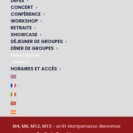
DÉFILÉ
CONCERT
CONFÉRENCE
WORKSHOP
NOS CABARETS
RETRAITE
SHOWCASE
|
DÉJEUNER DE GROUPES
DÎNER DE GROUPES
PRIVATISATION
CONTACT
HORAIRES ET ACCÈS
ACCÈS & PARKING
|
M4, M6, M12, M13
– arrêt Montparnasse-Bienvenue