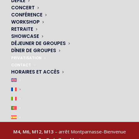
DÉFILÉ
CONCERT
CONFÉRENCE
WORKSHOP
NOS CABARETS
RETRAITE
SHOWCASE
|
DÉJEUNER DE GROUPES
DÎNER DE GROUPES
PRIVATISATION
CONTACT
HORAIRES ET ACCÈS
ACCÈS & PARKING
|
M4, M6, M12, M13
– arrêt Montparnasse-Bienvenue