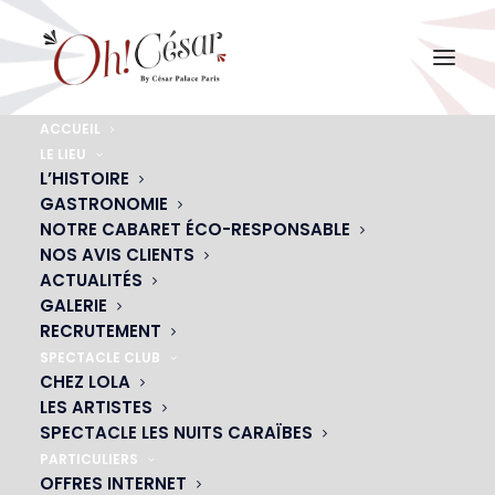
ACCUEIL
LE LIEU
chloe-gardiol-7
L’HISTOIRE
GASTRONOMIE
Accueil
Chloé Gardiol
chloe-gardiol-7
NOTRE CABARET ÉCO-RESPONSABLE
NOS AVIS CLIENTS
ACTUALITÉS
GALERIE
RECRUTEMENT
SPECTACLE CLUB
CHEZ LOLA
LES ARTISTES
SPECTACLE LES NUITS CARAÏBES
PARTICULIERS
OFFRES INTERNET