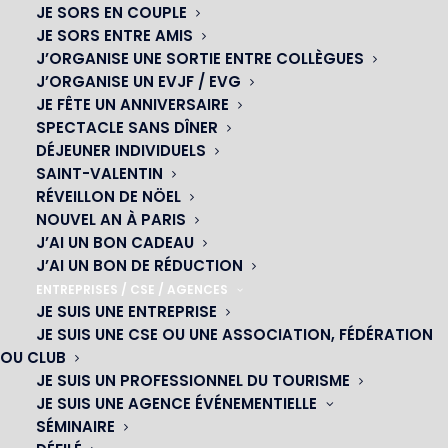
JE SORS EN COUPLE
JE SORS ENTRE AMIS
J’ORGANISE UNE SORTIE ENTRE COLLÈGUES
J’ORGANISE UN EVJF / EVG
JE FÊTE UN ANNIVERSAIRE
SPECTACLE SANS DÎNER
DÉJEUNER INDIVIDUELS
SAINT-VALENTIN
RÉVEILLON DE NÖEL
NOUVEL AN À PARIS
J’AI UN BON CADEAU
J’AI UN BON DE RÉDUCTION
ENTREPRISES / CSE / AGENCES
JE SUIS UNE ENTREPRISE
OH! CÉSAR
JE SUIS UNE CSE OU UNE ASSOCIATION, FÉDÉRATION
OU CLUB
|
JE SUIS UN PROFESSIONNEL DU TOURISME
JE SUIS UNE AGENCE ÉVÉNEMENTIELLE
23 avenue du Maine 75015 PARIS
SÉMINAIRE
01 45 44 46 20