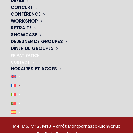
DÉFILÉ
CONCERT
CONFÉRENCE
WORKSHOP
NOS CABARETS
RETRAITE
SHOWCASE
|
DÉJEUNER DE GROUPES
DÎNER DE GROUPES
PRIVATISATION
CONTACT
HORAIRES ET ACCÈS
ACCÈS & PARKING
|
M4, M6, M12, M13
– arrêt Montparnasse-Bienvenue