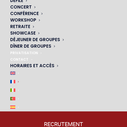
DÉFILÉ
|
CONCERT
CONFÉRENCE
WORKSHOP
RETRAITE
SHOWCASE
DÉJEUNER DE GROUPES
DÎNER DE GROUPES
PRIVATISATION
CONTACT
HORAIRES ET ACCÈS
ACCÈS & PARKING
|
M4, M6, M12, M13
– arrêt Montparnasse-Bienvenue
P
– De la Tour Montparnasse
RECRUTEMENT