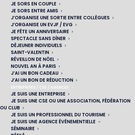
JE SORS EN COUPLE
JE SORS ENTRE AMIS
J’ORGANISE UNE SORTIE ENTRE COLLÈGUES
J’ORGANISE UN EVJF / EVG
JE FÊTE UN ANNIVERSAIRE
SPECTACLE SANS DÎNER
DÉJEUNER INDIVIDUELS
SAINT-VALENTIN
RÉVEILLON DE NÖEL
NOUVEL AN À PARIS
OH! CÉSAR
J’AI UN BON CADEAU
J’AI UN BON DE RÉDUCTION
|
ENTREPRISES / CSE / AGENCES
JE SUIS UNE ENTREPRISE
23 avenue du Maine 75015 PARIS
JE SUIS UNE CSE OU UNE ASSOCIATION, FÉDÉRATION
01 45 44 46 20
OU CLUB
JE SUIS UN PROFESSIONNEL DU TOURISME
JE SUIS UNE AGENCE ÉVÉNEMENTIELLE
NOS CABARETS
SÉMINAIRE