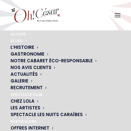
ACCUEIL
LE LIEU
chloe-gardiol-5
L’HISTOIRE
GASTRONOMIE
Accueil
Chloé Gardiol
chloe-gardiol-5
NOTRE CABARET ÉCO-RESPONSABLE
NOS AVIS CLIENTS
ACTUALITÉS
GALERIE
RECRUTEMENT
SPECTACLE CLUB
CHEZ LOLA
LES ARTISTES
SPECTACLE LES NUITS CARAÏBES
PARTICULIERS
OFFRES INTERNET