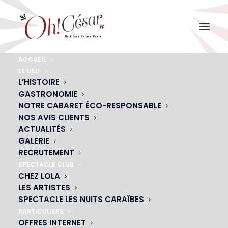
ACCUEIL
LE LIEU
plume
L’HISTOIRE
GASTRONOMIE
Accueil
Restaurant-spectacle-club Oh ! César Paris
plume
NOTRE CABARET ÉCO-RESPONSABLE
NOS AVIS CLIENTS
ACTUALITÉS
GALERIE
RECRUTEMENT
SPECTACLE CLUB
CHEZ LOLA
LES ARTISTES
SPECTACLE LES NUITS CARAÏBES
PARTICULIERS
OFFRES INTERNET