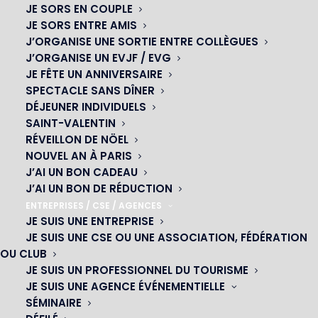
JE SORS EN COUPLE
JE SORS ENTRE AMIS
J’ORGANISE UNE SORTIE ENTRE COLLÈGUES
J’ORGANISE UN EVJF / EVG
JE FÊTE UN ANNIVERSAIRE
SPECTACLE SANS DÎNER
DÉJEUNER INDIVIDUELS
SAINT-VALENTIN
RÉVEILLON DE NÖEL
NOUVEL AN À PARIS
J’AI UN BON CADEAU
J’AI UN BON DE RÉDUCTION
ENTREPRISES / CSE / AGENCES
JE SUIS UNE ENTREPRISE
OH! CÉSAR
JE SUIS UNE CSE OU UNE ASSOCIATION, FÉDÉRATION
OU CLUB
|
JE SUIS UN PROFESSIONNEL DU TOURISME
JE SUIS UNE AGENCE ÉVÉNEMENTIELLE
23 avenue du Maine 75015 PARIS
SÉMINAIRE
01 45 44 46 20