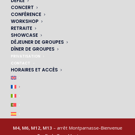
DÉFILÉ
CONCERT
CONFÉRENCE
WORKSHOP
NOS CABARETS
RETRAITE
SHOWCASE
|
DÉJEUNER DE GROUPES
DÎNER DE GROUPES
PRIVATISATION
CONTACT
HORAIRES ET ACCÈS
ACCÈS & PARKING
|
M4, M6, M12, M13
– arrêt Montparnasse-Bienvenue