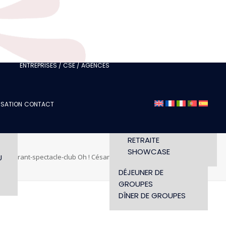
FÉDÉRATION OU CLUB
JE SUIS UN
PROFESSIONNEL DU
TOURISME
 /
JE SUIS UNE AGENCE
ÉVÉNEMENTIELLE
ENTREPRISES / CSE / AGENCES
SÉMINAIRE
DÉFILÉ
ISATION
CONTACT
CONCERT
LS
HORAIRES ET ACCÈS
CONFÉRENCE
WORKSHOP
RETRAITE
SHOWCASE
U
estaurant-spectacle-club Oh ! César Paris
picto-google
DÉJEUNER DE
GROUPES
DÎNER DE GROUPES