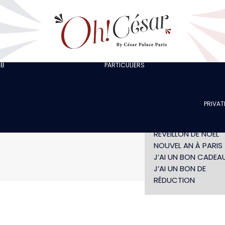
J’ORGANISE UNE
SORTIE ENTRE
COLLÈGUES
J’ORGANISE UN EVJF
EVG
CHEZ LOLA
JE FÊTE UN
UB
PARTICULIERS
LES ARTISTES
ANNIVERSAIRE
SPECTACLE LES NUITS
SPECTACLE SANS
CARAÏBES
DÎNER
PRIVAT
DÉJEUNER INDIVIDUE
SAINT-VALENTIN
RÉVEILLON DE NÖEL
NOUVEL AN À PARIS
J’AI UN BON CADEA
Accueil
R
J’AI UN BON DE
RÉDUCTION