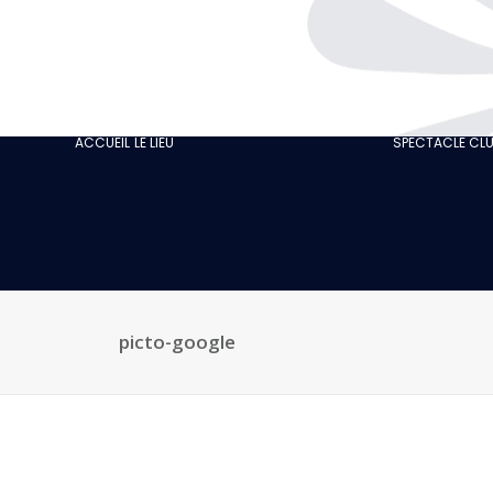
L’HISTOIRE
GASTRONOMIE
NOTRE CABARET
ACCUEIL
LE LIEU
SPECTACLE CL
ÉCO-RESPONSABLE
NOS AVIS CLIENTS
ACTUALITÉS
GALERIE
RECRUTEMENT
picto-google