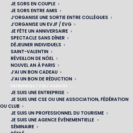
JE SORS EN COUPLE
JE SORS ENTRE AMIS
J’ORGANISE UNE SORTIE ENTRE COLLÈGUES
J’ORGANISE UN EVJF / EVG
JE FÊTE UN ANNIVERSAIRE
SPECTACLE SANS DÎNER
DÉJEUNER INDIVIDUELS
SAINT-VALENTIN
RÉVEILLON DE NÖEL
NOUVEL AN À PARIS
J’AI UN BON CADEAU
J’AI UN BON DE RÉDUCTION
OH! CÉSAR
ENTREPRISES / CSE / AGENCES
JE SUIS UNE ENTREPRISE
|
JE SUIS UNE CSE OU UNE ASSOCIATION, FÉDÉRATION
OU CLUB
23 avenue du Maine 75015 PARIS
JE SUIS UN PROFESSIONNEL DU TOURISME
01 45 44 46 20
JE SUIS UNE AGENCE ÉVÉNEMENTIELLE
SÉMINAIRE