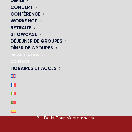
DÉFILÉ
CONCERT
NOS CABARETS
CONFÉRENCE
WORKSHOP
|
RETRAITE
SHOWCASE
DÉJEUNER DE GROUPES
DÎNER DE GROUPES
PRIVATISATION
CONTACT
HORAIRES ET ACCÈS
ACCÈS & PARKING
|
M4, M6, M12, M13
– arrêt Montparnasse-Bienvenue
P
– De la Tour Montparnasse