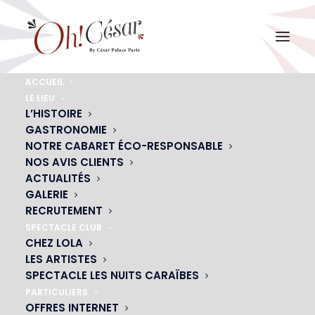
ACCUEIL
LE LIEU
hp-encart
L’HISTOIRE
Accueil
GASTRONOMIE
Restaurant-spectacle-club Oh ! César Paris
hp-encart
NOTRE CABARET ÉCO-RESPONSABLE
NOS AVIS CLIENTS
ACTUALITÉS
GALERIE
RECRUTEMENT
SPECTACLE CLUB
CHEZ LOLA
LES ARTISTES
SPECTACLE LES NUITS CARAÏBES
PARTICULIERS
OFFRES INTERNET