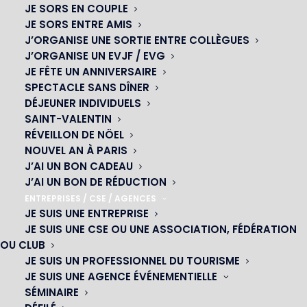
JE SORS EN COUPLE
JE SORS ENTRE AMIS
J’ORGANISE UNE SORTIE ENTRE COLLÈGUES
J’ORGANISE UN EVJF / EVG
JE FÊTE UN ANNIVERSAIRE
SPECTACLE SANS DÎNER
DÉJEUNER INDIVIDUELS
SAINT-VALENTIN
RÉVEILLON DE NÖEL
NOUVEL AN À PARIS
OH! CÉSAR
J’AI UN BON CADEAU
J’AI UN BON DE RÉDUCTION
|
ENTREPRISES / CSE / AGENCES
JE SUIS UNE ENTREPRISE
23 avenue du Maine 75015 PARIS
JE SUIS UNE CSE OU UNE ASSOCIATION, FÉDÉRATION
01 45 44 46 20
OU CLUB
JE SUIS UN PROFESSIONNEL DU TOURISME
JE SUIS UNE AGENCE ÉVÉNEMENTIELLE
SÉMINAIRE
NOS CABARETS