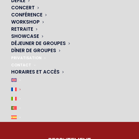
DÉFILÉ
CONCERT
|
CONFÉRENCE
WORKSHOP
RETRAITE
SHOWCASE
DÉJEUNER DE GROUPES
DÎNER DE GROUPES
PRIVATISATION
CONTACT
HORAIRES ET ACCÈS
ACCÈS & PARKING
|
M4, M6, M12, M13
– arrêt Montparnasse-Bienvenue
P
– De la Tour Montparnasse