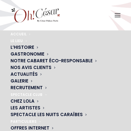
ACCUEIL
LE LIEU
avis-google-2022
L’HISTOIRE
GASTRONOMIE
Accueil
Restaurant-spectacle-club Oh ! César Paris
avis-google-2022
NOTRE CABARET ÉCO-RESPONSABLE
NOS AVIS CLIENTS
ACTUALITÉS
GALERIE
RECRUTEMENT
SPECTACLE CLUB
CHEZ LOLA
LES ARTISTES
SPECTACLE LES NUITS CARAÏBES
PARTICULIERS
OFFRES INTERNET