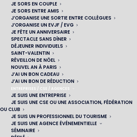
JE SORS EN COUPLE
JE SORS ENTRE AMIS
J’ORGANISE UNE SORTIE ENTRE COLLÈGUES
J’ORGANISE UN EVJF / EVG
JE FÊTE UN ANNIVERSAIRE
SPECTACLE SANS DÎNER
OH! CÉSAR
DÉJEUNER INDIVIDUELS
SAINT-VALENTIN
|
RÉVEILLON DE NÖEL
NOUVEL AN À PARIS
23 avenue du Maine 75015 PARIS
J’AI UN BON CADEAU
J’AI UN BON DE RÉDUCTION
01 45 44 46 20
ENTREPRISES / CSE / AGENCES
JE SUIS UNE ENTREPRISE
JE SUIS UNE CSE OU UNE ASSOCIATION, FÉDÉRATION
NOS CABARETS
OU CLUB
JE SUIS UN PROFESSIONNEL DU TOURISME
|
JE SUIS UNE AGENCE ÉVÉNEMENTIELLE
SÉMINAIRE