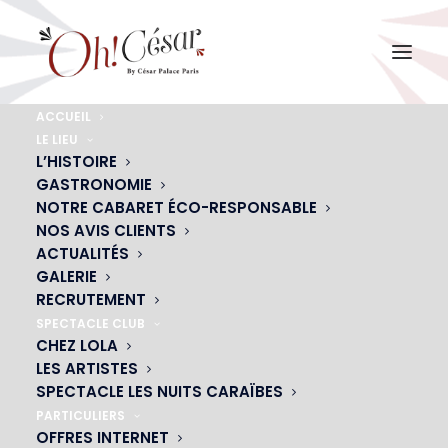
ACCUEIL
LE LIEU
photo rideau3
L’HISTOIRE
GASTRONOMIE
Accueil
Live-Streamings
photo rideau3
NOTRE CABARET ÉCO-RESPONSABLE
NOS AVIS CLIENTS
ACTUALITÉS
GALERIE
RECRUTEMENT
SPECTACLE CLUB
CHEZ LOLA
LES ARTISTES
SPECTACLE LES NUITS CARAÏBES
PARTICULIERS
OFFRES INTERNET