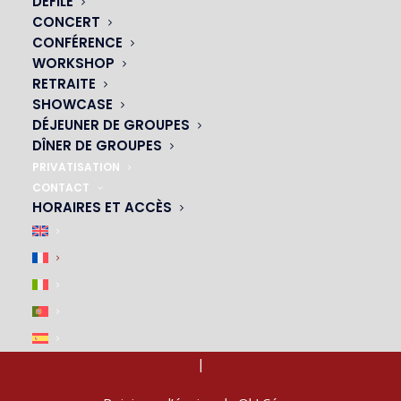
DÉFILÉ
CONCERT
CONFÉRENCE
WORKSHOP
RETRAITE
SHOWCASE
DÉJEUNER DE GROUPES
ACCÈS & PARKING
DÎNER DE GROUPES
PRIVATISATION
|
CONTACT
HORAIRES ET ACCÈS
M4, M6, M12, M13
– arrêt Montparnasse-Bienvenue
P
– De la Tour Montparnasse
RECRUTEMENT
|