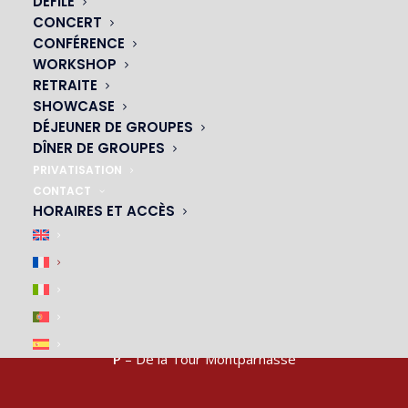
DÉFILÉ
NOS CABARETS
CONCERT
CONFÉRENCE
|
WORKSHOP
RETRAITE
SHOWCASE
DÉJEUNER DE GROUPES
DÎNER DE GROUPES
PRIVATISATION
CONTACT
HORAIRES ET ACCÈS
ACCÈS & PARKING
|
M4, M6, M12, M13
– arrêt Montparnasse-Bienvenue
P
– De la Tour Montparnasse