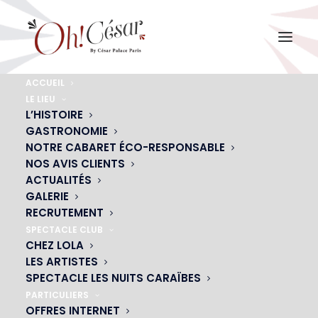
ACCUEIL
LE LIEU
saint-valentin-au-cesar
L’HISTOIRE
GASTRONOMIE
Accueil
Actualités
Le cabaret de la saint Valentin à Paris, c’est le OH ! CESAR….
NOTRE CABARET ÉCO-RESPONSABLE
saint-valentin-au-cesar
NOS AVIS CLIENTS
ACTUALITÉS
GALERIE
RECRUTEMENT
SPECTACLE CLUB
CHEZ LOLA
LES ARTISTES
SPECTACLE LES NUITS CARAÏBES
PARTICULIERS
OFFRES INTERNET