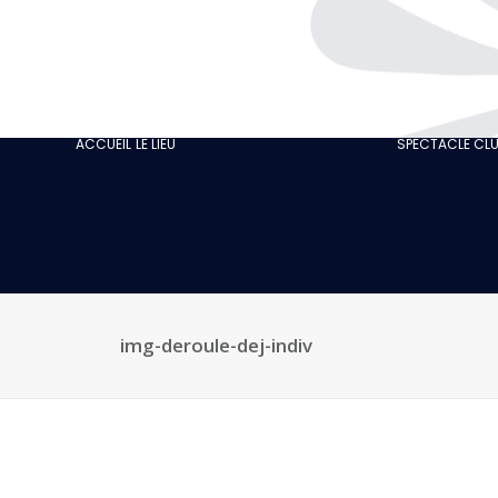
L’HISTOIRE
GASTRONOMIE
NOTRE CABARET
ACCUEIL
LE LIEU
SPECTACLE CL
ÉCO-RESPONSABLE
NOS AVIS CLIENTS
ACTUALITÉS
GALERIE
RECRUTEMENT
img-deroule-dej-indiv