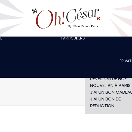
J’ORGANISE UNE
SORTIE ENTRE
COLLÈGUES
J’ORGANISE UN EVJF
EVG
CHEZ LOLA
JE FÊTE UN
UB
PARTICULIERS
LES ARTISTES
ANNIVERSAIRE
SPECTACLE LES NUITS
SPECTACLE SANS
CARAÏBES
DÎNER
PRIVAT
DÉJEUNER INDIVIDUE
SAINT-VALENTIN
RÉVEILLON DE NÖEL
NOUVEL AN À PARIS
J’AI UN BON CADEA
J’AI UN BON DE
RÉDUCTION