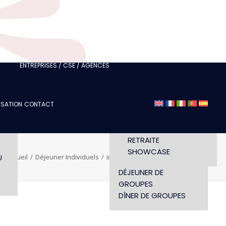
FÉDÉRATION OU CLUB
JE SUIS UN
PROFESSIONNEL DU
TOURISME
 /
JE SUIS UNE AGENCE
ÉVÉNEMENTIELLE
ENTREPRISES / CSE / AGENCES
SÉMINAIRE
DÉFILÉ
ISATION
CONTACT
CONCERT
LS
HORAIRES ET ACCÈS
CONFÉRENCE
WORKSHOP
RETRAITE
SHOWCASE
U
Accueil
Déjeuner Individuels
img-deroule-dej-indiv
DÉJEUNER DE
GROUPES
DÎNER DE GROUPES