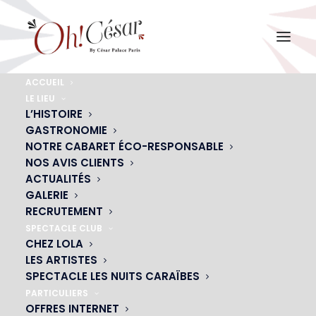
ACCUEIL
LE LIEU
vignette-menu-fete-dej-groupes
L’HISTOIRE
GASTRONOMIE
Accueil
Déjeuner de Groupes
vignette-menu-fete-dej-groupes
NOTRE CABARET ÉCO-RESPONSABLE
NOS AVIS CLIENTS
ACTUALITÉS
GALERIE
RECRUTEMENT
SPECTACLE CLUB
CHEZ LOLA
LES ARTISTES
SPECTACLE LES NUITS CARAÏBES
PARTICULIERS
OFFRES INTERNET