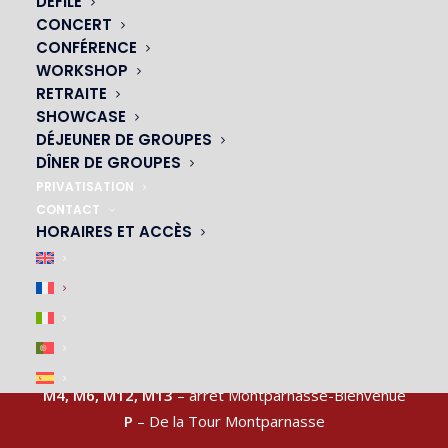
DÉFILÉ
CONCERT
CONFÉRENCE
NOS CABARETS
WORKSHOP
RETRAITE
|
SHOWCASE
DÉJEUNER DE GROUPES
DÎNER DE GROUPES
PRIVATISATION
CONTACT
HORAIRES ET ACCÈS
ACCÈS & PARKING
|
M4, M6, M12, M13
– arrêt Montparnasse-Bienvenue
P
– De la Tour Montparnasse