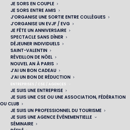
JE SORS EN COUPLE
JE SORS ENTRE AMIS
J’ORGANISE UNE SORTIE ENTRE COLLÈGUES
J’ORGANISE UN EVJF / EVG
JE FÊTE UN ANNIVERSAIRE
SPECTACLE SANS DÎNER
DÉJEUNER INDIVIDUELS
SAINT-VALENTIN
RÉVEILLON DE NÖEL
NOUVEL AN À PARIS
J’AI UN BON CADEAU
J’AI UN BON DE RÉDUCTION
ENTREPRISES / CSE / AGENCES
OH! CÉSAR
JE SUIS UNE ENTREPRISE
JE SUIS UNE CSE OU UNE ASSOCIATION, FÉDÉRATION
|
OU CLUB
JE SUIS UN PROFESSIONNEL DU TOURISME
23 avenue du Maine 75015 PARIS
JE SUIS UNE AGENCE ÉVÉNEMENTIELLE
01 45 44 46 20
SÉMINAIRE