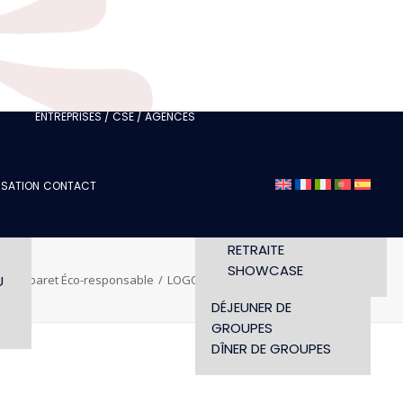
FÉDÉRATION OU CLUB
JE SUIS UN
PROFESSIONNEL DU
TOURISME
 /
JE SUIS UNE AGENCE
ÉVÉNEMENTIELLE
ENTREPRISES / CSE / AGENCES
SÉMINAIRE
DÉFILÉ
ISATION
CONTACT
CONCERT
LS
HORAIRES ET ACCÈS
CONFÉRENCE
WORKSHOP
RETRAITE
SHOWCASE
U
re Cabaret Éco-responsable
LOGO ECO RESPONSABLE
DÉJEUNER DE
GROUPES
DÎNER DE GROUPES