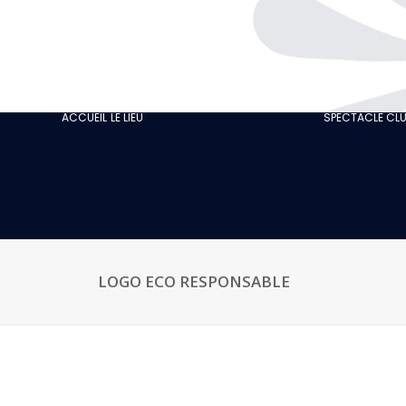
L’HISTOIRE
GASTRONOMIE
NOTRE CABARET
ACCUEIL
LE LIEU
SPECTACLE CL
ÉCO-RESPONSABLE
NOS AVIS CLIENTS
ACTUALITÉS
GALERIE
RECRUTEMENT
LOGO ECO RESPONSABLE