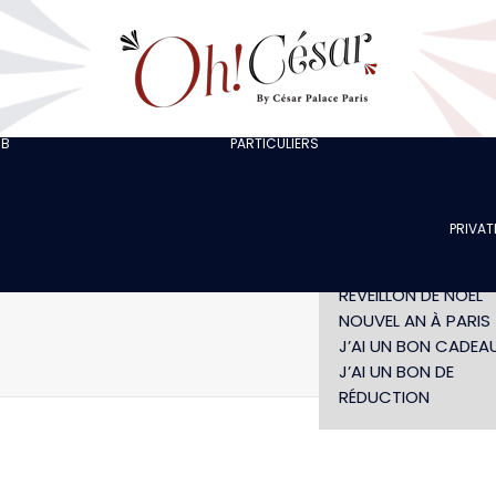
J’ORGANISE UNE
SORTIE ENTRE
COLLÈGUES
J’ORGANISE UN EVJF
EVG
CHEZ LOLA
JE FÊTE UN
UB
PARTICULIERS
LES ARTISTES
ANNIVERSAIRE
SPECTACLE LES NUITS
SPECTACLE SANS
CARAÏBES
DÎNER
PRIVAT
DÉJEUNER INDIVIDUE
SAINT-VALENTIN
RÉVEILLON DE NÖEL
NOUVEL AN À PARIS
J’AI UN BON CADEA
Accueil
Not
J’AI UN BON DE
RÉDUCTION