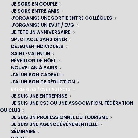
JE SORS EN COUPLE
Spectacle sur-mesure, dîner de gala, animations privées :
JE SORS ENTRE AMIS
découvrez comment faire de votre événement un
J’ORGANISE UNE SORTIE ENTRE COLLÈGUES
moment inoubliable.
J’ORGANISE UN EVJF / EVG
JE FÊTE UN ANNIVERSAIRE
SPECTACLE SANS DÎNER
DÉJEUNER INDIVIDUELS
Un cadre Art Déco pour marquer les
SAINT-VALENTIN
esprits
RÉVEILLON DE NÖEL
NOUVEL AN À PARIS
J’AI UN BON CADEAU
Situé en plein cœur de la capitale, le Cabaret César
J’AI UN BON DE RÉDUCTION
incarne l’élégance intemporelle du style Art Déco. Lustres
ENTREPRISES / CSE / AGENCES
étincelants, velours profonds, dorures discrètes… Le
JE SUIS UNE ENTREPRISE
décor transporte immédiatement vos invités dans une
JE SUIS UNE CSE OU UNE ASSOCIATION, FÉDÉRATION
ambiance feutrée et prestigieuse, propice aux échanges
OU CLUB
et à la célébration.
JE SUIS UN PROFESSIONNEL DU TOURISME
JE SUIS UNE AGENCE ÉVÉNEMENTIELLE
Un atout majeur pour une
soirée d’entreprise haut de
SÉMINAIRE
gamme à Paris
, où chaque détail compte pour