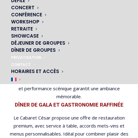
DÉFILÉ
impressionner vos convives.
CONCERT
CONFÉRENCE
WORKSHOP
Des prestations à la hauteur de votre
RETRAITE
image
SHOWCASE
DÉJEUNER DE GROUPES
SPECTACLE PRIVÉ OU PERSONNALISÉ
DÎNER DE GROUPES
Qu’il s’agisse d’un show complet du cabaret ou d’une
PRIVATISATION
performance montée spécialement pour votre
CONTACT
HORAIRES ET ACCÈS
entreprise, l’équipe artistique s’adapte à votre univers et
à vos attentes. Le mélange subtil entre glamour, humour
et performance scénique garantit une ambiance
mémorable.
DÎNER DE GALA ET GASTRONOMIE RAFFINÉE
Le Cabaret César propose une offre de restauration
premium, avec service à table, accords mets-vins et
menus personnalisables. Idéal pour combiner plaisir des