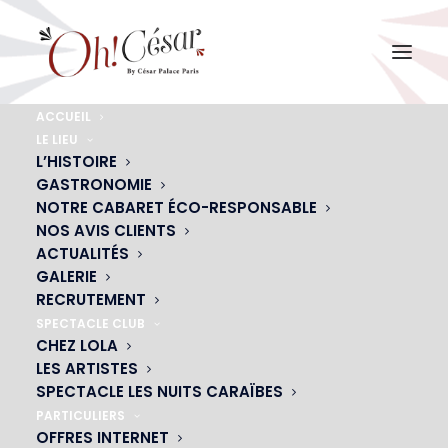
ACCUEIL
LE LIEU
reveillons
L’HISTOIRE
GASTRONOMIE
Accueil
Actualités
Réservez vos réveillons de noël et de la Saint sylvestre
NOTRE CABARET ÉCO-RESPONSABLE
reveillons
NOS AVIS CLIENTS
ACTUALITÉS
GALERIE
RECRUTEMENT
SPECTACLE CLUB
CHEZ LOLA
LES ARTISTES
SPECTACLE LES NUITS CARAÏBES
PARTICULIERS
OFFRES INTERNET