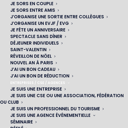
JE SORS EN COUPLE
modernes séduisent de plus en plus de Parisiens et de
JE SORS ENTRE AMIS
visiteurs en quête d’une sortie originale à Paris.
J’ORGANISE UNE SORTIE ENTRE COLLÈGUES
Paris by night : une ville idéale pour
J’ORGANISE UN EVJF / EVG
sortir
JE FÊTE UN ANNIVERSAIRE
SPECTACLE SANS DÎNER
Paris est connue dans le monde entier pour sa vie
DÉJEUNER INDIVIDUELS
nocturne. Que vous soyez en couple, entre amis ou en
SAINT-VALENTIN
RÉVEILLON DE NÖEL
famille, les possibilités de sorties sont nombreuses :
NOUVEL AN À PARIS
J’AI UN BON CADEAU
restaurants,
J’AI UN BON DE RÉDUCTION
rooftops,
ENTREPRISES / CSE / AGENCES
concerts,
JE SUIS UNE ENTREPRISE
spectacles,
JE SUIS UNE CSE OU UNE ASSOCIATION, FÉDÉRATION
bars,
OU CLUB
clubs,
JE SUIS UN PROFESSIONNEL DU TOURISME
cabarets…
JE SUIS UNE AGENCE ÉVÉNEMENTIELLE
SÉMINAIRE
Mais aujourd’hui, beaucoup recherchent davantage qu’un