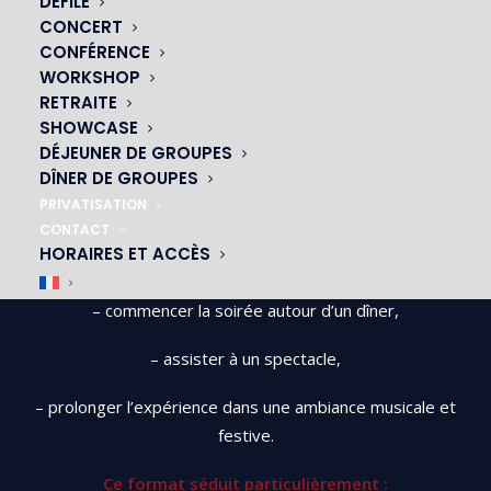
DÉFILÉ
simple dîner ou une soirée en discothèque. Les
CONCERT
expériences immersives et conviviales prennent de plus
CONFÉRENCE
WORKSHOP
en plus de place dans les sorties parisiennes.
Une idée de sortie originale à Paris
RETRAITE
SHOWCASE
DÉJEUNER DE GROUPES
Pour vivre une soirée complète sans changer plusieurs
DÎNER DE GROUPES
fois de lieu, les concepts mêlant restauration et spectacle
PRIVATISATION
rencontrent un vrai succès.
CONTACT
HORAIRES ET ACCÈS
Le principe est simple :
– commencer la soirée autour d’un dîner,
– assister à un spectacle,
– prolonger l’expérience dans une ambiance musicale et
festive.
Ce format séduit particulièrement :