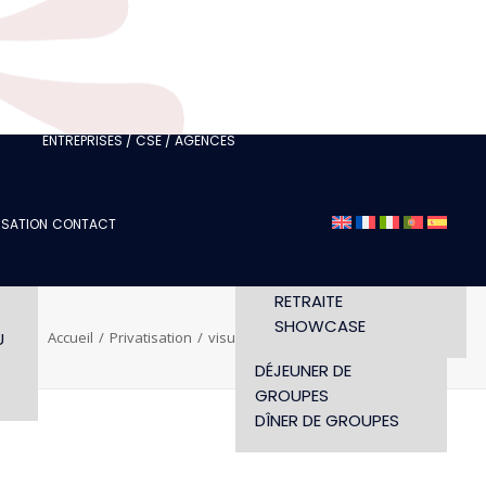
FÉDÉRATION OU CLUB
JE SUIS UN
PROFESSIONNEL DU
TOURISME
 /
JE SUIS UNE AGENCE
ÉVÉNEMENTIELLE
ENTREPRISES / CSE / AGENCES
SÉMINAIRE
DÉFILÉ
ISATION
CONTACT
CONCERT
LS
HORAIRES ET ACCÈS
CONFÉRENCE
WORKSHOP
RETRAITE
SHOWCASE
U
Accueil
Privatisation
visuel-intro-privatisation
DÉJEUNER DE
GROUPES
DÎNER DE GROUPES