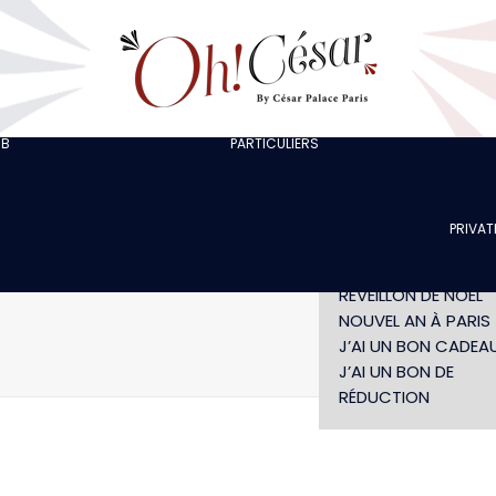
J’ORGANISE UNE
SORTIE ENTRE
COLLÈGUES
J’ORGANISE UN EVJF
EVG
CHEZ LOLA
JE FÊTE UN
UB
PARTICULIERS
LES ARTISTES
ANNIVERSAIRE
SPECTACLE LES NUITS
SPECTACLE SANS
CARAÏBES
DÎNER
PRIVAT
DÉJEUNER INDIVIDUE
SAINT-VALENTIN
RÉVEILLON DE NÖEL
NOUVEL AN À PARIS
J’AI UN BON CADEA
J’AI UN BON DE
RÉDUCTION