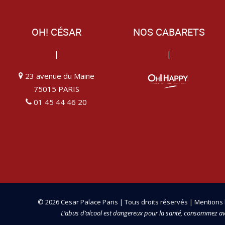
OH! CÉSAR
NOS CABARETS
|
|
23 avenue du Maine
75015 PARIS
01 45 44 46 20
© 2026 Cesar Palace Paris | Tous droits réservés |
Mentions 
L’abus d’alcool est dangereux pour la santé, consommez a