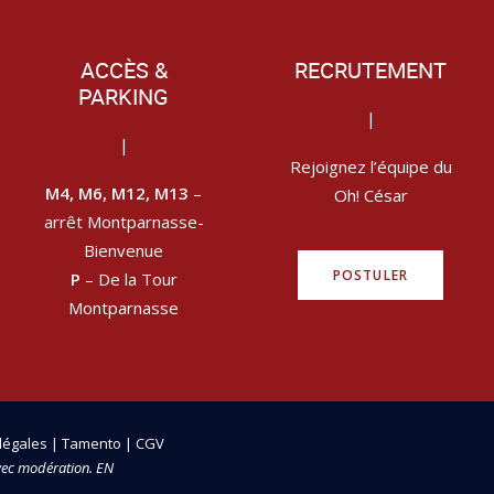
ACCÈS &
RECRUTEMENT
PARKING
|
|
Rejoignez l’équipe du
M4, M6, M12, M13
–
Oh! César
arrêt Montparnasse-
Bienvenue
POSTULER
P
– De la Tour
Montparnasse
légales
|
Tamento
|
CGV
vec modération. EN