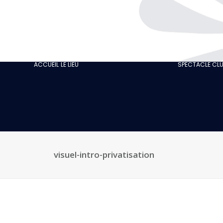
L’HISTOIRE
GASTRONOMIE
NOTRE CABARET
ACCUEIL
LE LIEU
SPECTACLE CL
ÉCO-RESPONSABLE
NOS AVIS CLIENTS
ACTUALITÉS
GALERIE
RECRUTEMENT
visuel-intro-privatisation