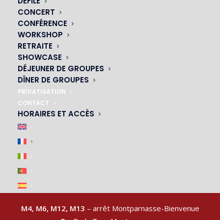
DÉFILÉ
CONCERT
CONFÉRENCE
WORKSHOP
NOS CABARETS
RETRAITE
SHOWCASE
|
DÉJEUNER DE GROUPES
DÎNER DE GROUPES
PRIVATISATION
CONTACT
HORAIRES ET ACCÈS
ACCÈS & PARKING
|
M4, M6, M12, M13
– arrêt Montparnasse-Bienvenue