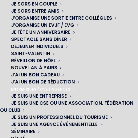
JE SORS EN COUPLE
JE SORS ENTRE AMIS
J’ORGANISE UNE SORTIE ENTRE COLLÈGUES
J’ORGANISE UN EVJF / EVG
JE FÊTE UN ANNIVERSAIRE
SPECTACLE SANS DÎNER
DÉJEUNER INDIVIDUELS
SAINT-VALENTIN
RÉVEILLON DE NÖEL
NOUVEL AN À PARIS
J’AI UN BON CADEAU
J’AI UN BON DE RÉDUCTION
ENTREPRISES / CSE / AGENCES
JE SUIS UNE ENTREPRISE
OH! CÉSAR
JE SUIS UNE CSE OU UNE ASSOCIATION, FÉDÉRATION
OU CLUB
|
JE SUIS UN PROFESSIONNEL DU TOURISME
JE SUIS UNE AGENCE ÉVÉNEMENTIELLE
23 avenue du Maine 75015 PARIS
SÉMINAIRE
01 45 44 46 20