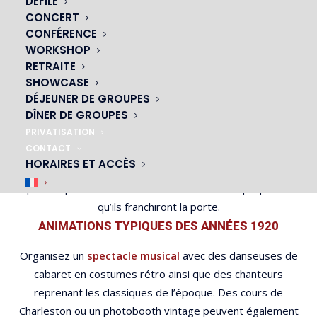
DÉFILÉ
SUGGESTIONS POUR LA DÉCORATION
CONCERT
CONFÉRENCE
Pour renforcer le thème, optez pour des tables ornées
WORKSHOP
de nappes noires et dorées, et ajoutez des centres de
RETRAITE
SHOWCASE
table avec des plumes d’autruche. Les éclairages tamisés
DÉJEUNER DE GROUPES
ajouteront une touche supplémentaire de mystère et de
DÎNER DE GROUPES
romantisme.
PRIVATISATION
CONTACT
Intégrez également des affiches vintage et des photos
HORAIRES ET ACCÈS
de stars des années 20. Cela créera un cadre historique
qui transportera vos invités dans une autre époque dès
qu’ils franchiront la porte.
ANIMATIONS TYPIQUES DES ANNÉES 1920
Organisez un
spectacle musical
avec des danseuses de
cabaret en costumes rétro ainsi que des chanteurs
reprenant les classiques de l’époque. Des cours de
Charleston ou un photobooth vintage peuvent également