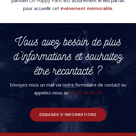
parisien
Oh Happy Paris
est assurément le lieu parfait
pour accueillir cet
événement mémorable
.
Vous avez besoin de plus
d’informations et souhaitez
être recontacté ?
Envoyez nous un mail via notre formulaire de contact ou
appelez-nous au
01 45 44 46 20
DEMANDE D'INFORMATIONS