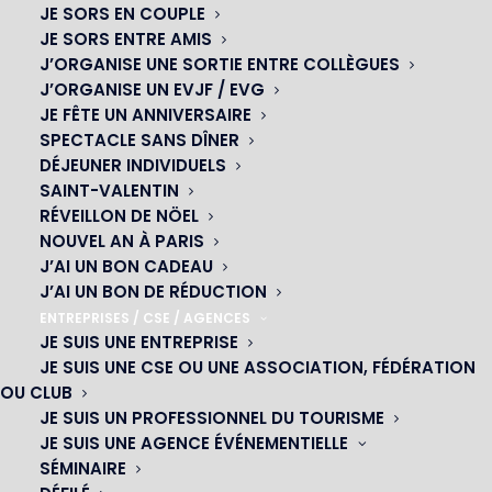
JE SORS EN COUPLE
rendre votre événement au cabaret inoubliable.
JE SORS ENTRE AMIS
J’ORGANISE UNE SORTIE ENTRE COLLÈGUES
J’ORGANISE UN EVJF / EVG
JE FÊTE UN ANNIVERSAIRE
Thème des années 1920 : Plumes et
SPECTACLE SANS DÎNER
paillettes
DÉJEUNER INDIVIDUELS
SAINT-VALENTIN
Les années 1920 évoquent immédiatement une époque
RÉVEILLON DE NÖEL
NOUVEL AN À PARIS
de célébrations extravagantes et d’élégance sans
J’AI UN BON CADEAU
pareille. C’est un thème parfait pour une
soirée cabaret
.
J’AI UN BON DE RÉDUCTION
Votre venue au cabaret parisien
Oh Happy Paris
se prête
ENTREPRISES / CSE / AGENCES
parfaitement à cette ambiance enchanteresse.
JE SUIS UNE ENTREPRISE
JE SUIS UNE CSE OU UNE ASSOCIATION, FÉDÉRATION
Imaginez vos invités vêtus de robes à franges,
OU CLUB
d’
accessoires brillants
et de chapeaux cloche. La
JE SUIS UN PROFESSIONNEL DU TOURISME
décoration et l’animation
peuvent inclure des plumes
JE SUIS UNE AGENCE ÉVÉNEMENTIELLE
et des paillettes partout, rappelant l’allure luxueuse du
SÉMINAIRE
Moulin Rouge
. Ambiance Charleston garantie !