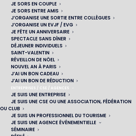
JE SORS EN COUPLE
JE SORS ENTRE AMIS
J’ORGANISE UNE SORTIE ENTRE COLLÈGUES
J’ORGANISE UN EVJF / EVG
JE FÊTE UN ANNIVERSAIRE
SPECTACLE SANS DÎNER
DÉJEUNER INDIVIDUELS
SAINT-VALENTIN
RÉVEILLON DE NÖEL
NOUVEL AN À PARIS
J’AI UN BON CADEAU
J’AI UN BON DE RÉDUCTION
OH! CÉSAR
ENTREPRISES / CSE / AGENCES
JE SUIS UNE ENTREPRISE
|
JE SUIS UNE CSE OU UNE ASSOCIATION, FÉDÉRATION
OU CLUB
23 avenue du Maine 75015 PARIS
JE SUIS UN PROFESSIONNEL DU TOURISME
01 45 44 46 20
JE SUIS UNE AGENCE ÉVÉNEMENTIELLE
SÉMINAIRE