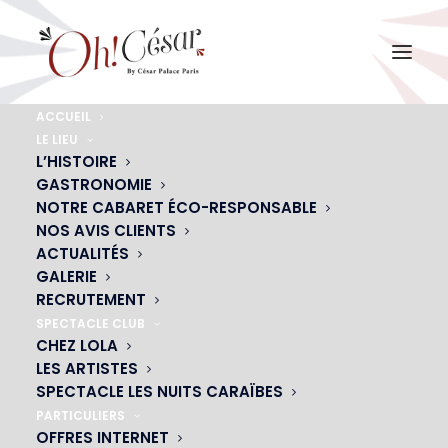
ACCUEIL
LE LIEU
seminaire-oh-cesar
L’HISTOIRE
GASTRONOMIE
Accueil
Défilés
seminaire-oh-cesar
NOTRE CABARET ÉCO-RESPONSABLE
NOS AVIS CLIENTS
ACTUALITÉS
GALERIE
RECRUTEMENT
SPECTACLE CLUB
CHEZ LOLA
LES ARTISTES
SPECTACLE LES NUITS CARAÏBES
PARTICULIERS
OFFRES INTERNET