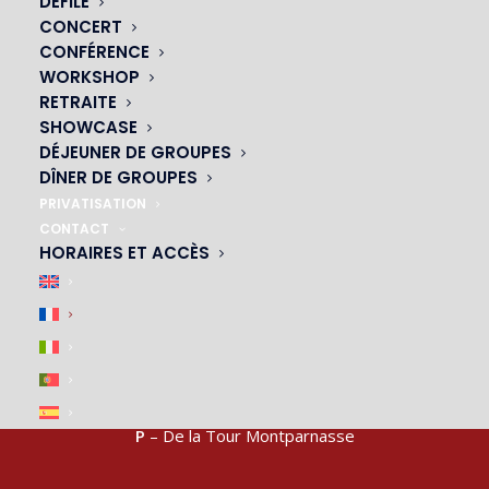
DÉFILÉ
CONCERT
NOS CABARETS
CONFÉRENCE
WORKSHOP
|
RETRAITE
SHOWCASE
DÉJEUNER DE GROUPES
DÎNER DE GROUPES
PRIVATISATION
CONTACT
HORAIRES ET ACCÈS
ACCÈS & PARKING
|
M4, M6, M12, M13
– arrêt Montparnasse-Bienvenue
P
– De la Tour Montparnasse