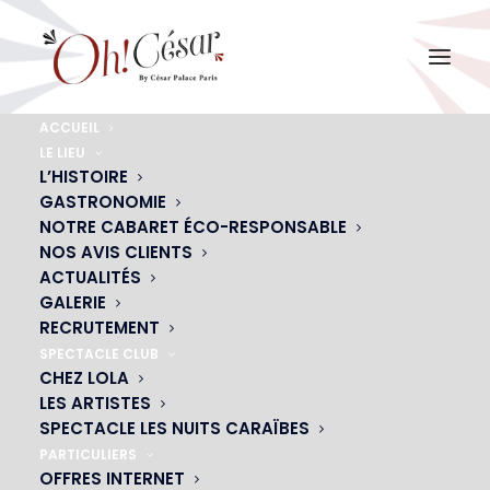
ACCUEIL
LE LIEU
CROONER ATTITUDE
L’HISTOIRE
Un show exceptionnel à ne pas manquer !
GASTRONOMIE
NOTRE CABARET ÉCO-RESPONSABLE
NOS AVIS CLIENTS
ACTUALITÉS
RÉSERVEZ
GALERIE
RECRUTEMENT
SPECTACLE CLUB
CHEZ LOLA
LES ARTISTES
SPECTACLE LES NUITS CARAÏBES
PARTICULIERS
OFFRES INTERNET