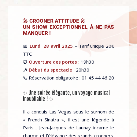
🎤 CROONER ATTITUDE 🎤
UN SHOW EXCEPTIONNEL À NE PAS
MANQUER !
📅
Lundi 28 avril 2025
– Tarif unique 20€
TTC
⏰
Ouverture des portes :
19h30
🎶
Début du spectacle :
20h30
📞 Réservation obligatoire : 01 45 44 46 20
✨ Une soirée élégante, un voyage musical
inoubliable ! ✨
Il a conquis Las Vegas sous le surnom de
« French Sinatra », il est une légende à
Paris… Jean-Jacques de Launay incarne le
charme et l’élégance des grands crooners.