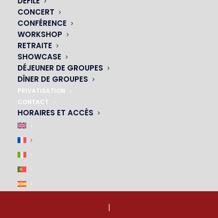
DÉFILÉ
23 avenue du Maine 75015 PARIS
CONCERT
01 45 44 46 20
CONFÉRENCE
WORKSHOP
RETRAITE
SHOWCASE
NOS CABARETS
DÉJEUNER DE GROUPES
DÎNER DE GROUPES
|
PRIVATISATION
CONTACT
HORAIRES ET ACCÈS
ACCÈS & PARKING
|