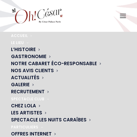
ACCUEIL
LE LIEU
Oh! César
L’HISTOIRE
GASTRONOMIE
Accueil
Actualités
Apparition du César Palace dans le film Planétarium
NOTRE CABARET ÉCO-RESPONSABLE
Oh! César
NOS AVIS CLIENTS
ACTUALITÉS
GALERIE
RECRUTEMENT
SPECTACLE CLUB
CHEZ LOLA
LES ARTISTES
SPECTACLE LES NUITS CARAÏBES
PARTICULIERS
OFFRES INTERNET