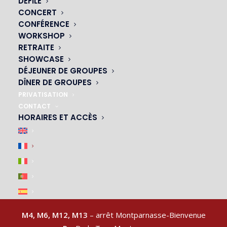
DÉFILÉ
CONCERT
CONFÉRENCE
WORKSHOP
NOS CABARETS
RETRAITE
SHOWCASE
|
DÉJEUNER DE GROUPES
DÎNER DE GROUPES
PRIVATISATION
CONTACT
HORAIRES ET ACCÈS
ACCÈS & PARKING
|
M4, M6, M12, M13
– arrêt Montparnasse-Bienvenue