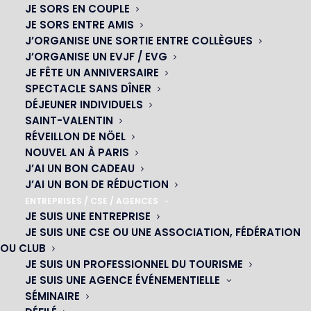
JE SORS EN COUPLE
JE SORS ENTRE AMIS
J’ORGANISE UNE SORTIE ENTRE COLLÈGUES
J’ORGANISE UN EVJF / EVG
JE FÊTE UN ANNIVERSAIRE
SPECTACLE SANS DÎNER
DÉJEUNER INDIVIDUELS
SAINT-VALENTIN
RÉVEILLON DE NÖEL
NOUVEL AN À PARIS
J’AI UN BON CADEAU
J’AI UN BON DE RÉDUCTION
ENTREPRISES / CSE / AGENCES
JE SUIS UNE ENTREPRISE
OH! CÉSAR
JE SUIS UNE CSE OU UNE ASSOCIATION, FÉDÉRATION
OU CLUB
|
JE SUIS UN PROFESSIONNEL DU TOURISME
JE SUIS UNE AGENCE ÉVÉNEMENTIELLE
23 avenue du Maine 75015 PARIS
SÉMINAIRE
01 45 44 46 20