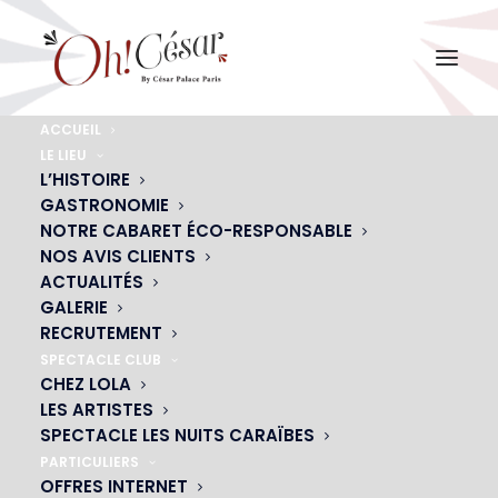
ACCUEIL
LE LIEU
bg-plumes-rouges
L’HISTOIRE
GASTRONOMIE
Accueil
Contact
bg-plumes-rouges
NOTRE CABARET ÉCO-RESPONSABLE
NOS AVIS CLIENTS
ACTUALITÉS
GALERIE
RECRUTEMENT
SPECTACLE CLUB
CHEZ LOLA
LES ARTISTES
SPECTACLE LES NUITS CARAÏBES
PARTICULIERS
OFFRES INTERNET