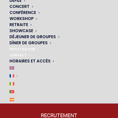
DÉFILÉ
|
CONCERT
CONFÉRENCE
WORKSHOP
RETRAITE
SHOWCASE
DÉJEUNER DE GROUPES
DÎNER DE GROUPES
PRIVATISATION
CONTACT
HORAIRES ET ACCÈS
ACCÈS & PARKING
|
M4, M6, M12, M13
– arrêt Montparnasse-Bienvenue
P
– De la Tour Montparnasse
RECRUTEMENT