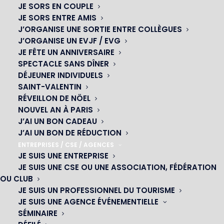
JE SORS EN COUPLE
JE SORS ENTRE AMIS
J’ORGANISE UNE SORTIE ENTRE COLLÈGUES
J’ORGANISE UN EVJF / EVG
JE FÊTE UN ANNIVERSAIRE
SPECTACLE SANS DÎNER
DÉJEUNER INDIVIDUELS
SAINT-VALENTIN
RÉVEILLON DE NÖEL
NOUVEL AN À PARIS
OH! CÉSAR
J’AI UN BON CADEAU
J’AI UN BON DE RÉDUCTION
|
ENTREPRISES / CSE / AGENCES
JE SUIS UNE ENTREPRISE
23 avenue du Maine 75015 PARIS
JE SUIS UNE CSE OU UNE ASSOCIATION, FÉDÉRATION
01 45 44 46 20
OU CLUB
JE SUIS UN PROFESSIONNEL DU TOURISME
JE SUIS UNE AGENCE ÉVÉNEMENTIELLE
NOS CABARETS
SÉMINAIRE